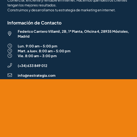
Comercial, eficiente y rentable en internet. Hacemos que nuestros clientes
tengan los mejores resultados.
Construimos y desarrollamos tu estrategia de marketing en internet.
Información de Contacto
Federico Cantero Villamil, 2B, 1ª Planta, Oficina 4, 28935 Móstoles,
Madrid
Lun. 9:00 am – 5:00 pm
Mart. a Juev. 8:00 am – 5:00 pm
Vie. 8:00 am – 3:00 pm
(+34) 633 849 012
info@nestrategia.com
Enlaces de interés
Blog Inbound Marketing
Trabaja con Nosotros
Casos de Éxito
Contacto